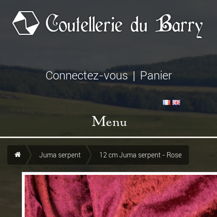
Connectez-vous
|
Panier
Menu
Juma serpent
12 cm Juma serpent - Rose