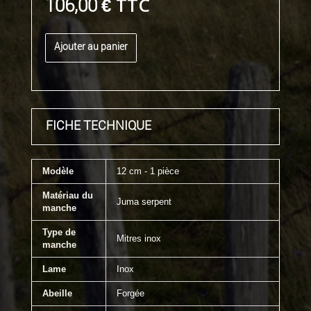
TTC
106,00 €
Ajouter au panier
FICHE TECHNIQUE
Modèle
12 cm - 1 pièce
Matériau du
Juma serpent
manche
Type de
Mitres inox
manche
Lame
Inox
Abeille
Forgée