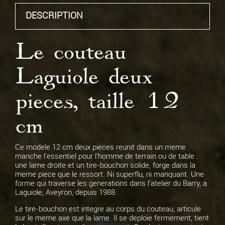
guillochage du ressort.
DESCRIPTION
Platines simples - Inox
Le couteau
Abeille
Abeille forgée faisant partie intégrante du ressort. Nous
Laguiole deux
contacter pour plus d'informations sur les abeilles
personnalisées.
pieces, taille 12
Forgée
cm
Gravure Ressort
Vous pourrez spécifier la gravure ressort désirée lors de la
Ce modele 12 cm deux pieces reunit dans un meme
validation de votre commande.
manche l'essentiel pour l'homme de terrain ou de table :
Aucune
une lame droite et un tire-bouchon solide, forge dans la
meme piece que le ressort. Ni superflu, ni manquant. Une
forme qui traverse les generations dans l'atelier du Barry, a
Laguiole, Aveyron, depuis 1988.
Gravure Lame
Offert pour tout achat de couteau.
Le tire-bouchon est integre au corps du couteau, articule
Gravure lame
sur le meme axe que la lame. Il se deploie fermement, tient