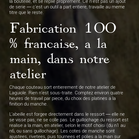
la bouteille, et se replie proprement. Ce n'est pas un ajout
de serie — c'est un outil a part entiere, travaille au meme
titre que le reste.
Fabrication 100
% francaise, a la
main, dans notre
atelier
Chaque couteau sort entierement de notre atelier de
Laguiole. Rien n'est sous-traite. Comptez environ quatre
heures de travail par piece, du choix des platines a la
finition du manche.
L'abeille est forgee directement dans le ressort — elle ne
se visse pas, ne se colle pas. Le guillochage du ressort est
realise a la main, en atelier, selon le motif choisi (du n1 au
n6, ou sans guillochage). Les cotes de manche sont
ajustees, rivetees, puis tournees et polies a la main sur