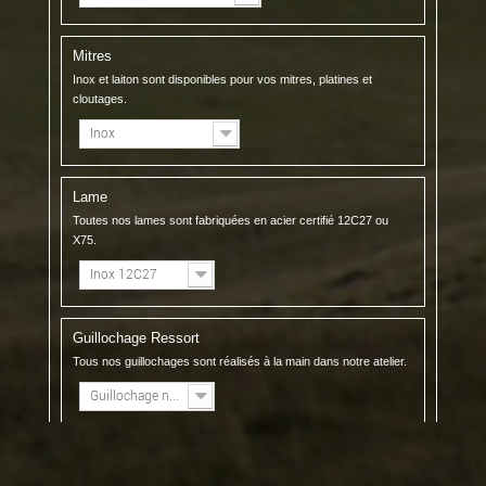
Mitres
Inox et laiton sont disponibles pour vos mitres, platines et
cloutages.
Inox
Lame
Toutes nos lames sont fabriquées en acier certifié 12C27 ou
X75.
Inox 12C27
Guillochage Ressort
Tous nos guillochages sont réalisés à la main dans notre atelier.
Guillochage n°1
Guillochage Platines
Le coutelier choisira un guillochage qui s'accordera au